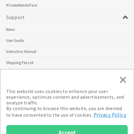
#CreateNendoFace
Support
News
User Guide
Instruction Manual
Shipping Fee List
Contact Us
Terms
This website uses cookies to enhance your user
experience, optimize content and advertisements, and
Privacy Policy
analyze traffic.
By continuing to browse this website, you are deemed
Terms of Use
Privacy Policy
to have consented to the use of cookies.
Specified Commercial Transactions Notice
Accept