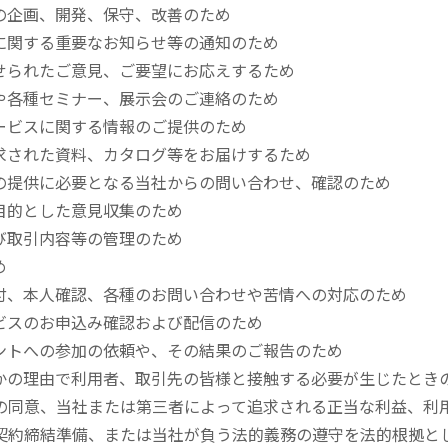
の企画、開発、保守、改善のため
に関する重要なお知らせ等の通知のため
せられたご意見、ご要望にお応えするため
や各種セミナー、展示会のご連絡のため
ービスに関する情報のご提供のため
求された資料、カタログ等をお届けするため
の提供に必要となる当社からの問い合わせ、確認のため
目的とした意見収集のため
び取引内容等の管理のため
め
付、本人確認、各種のお問い合わせや苦情への対応のため
ビスのお申込み確認および配信のため
ントへの参加の依頼や、その結果のご報告のため
かの理由で利用者、取引先の皆様と接触する必要が生じたとき
の同意、当社または第三者によって追求される正当な利益、利
契約締結準備、または当社が負う法的義務の遵守を法的根拠と