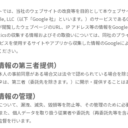
トでは、当社のウェブサイトの改良等を目的として本ウェブサ
e, LLC（以下「Google 社」といいます。）のサービスであるGoogl
閲覧したウェブページのURL、IP アドレス等の情報をGoogl
Analyticsの収集する情報およびその取扱いについては、同社の
サービスを使用するサイトやアプリから収集した情報のGoogle
ください。
人情報の第三者提供）
本人の事前同意がある場合又は法令で認められている場合を除
タは、第三者（委託先を除きます。）に開示・提供することは
人情報の管理）
について、漏洩、滅失、毀損等を防止等、その管理のために必
 また、個人データを取り扱う従業者や委託先（再委託先等を含
監督を行います。